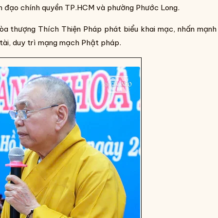
 lãnh đạo chính quyền TP.HCM và phường Phước Long.
 Hòa thượng Thích Thiện Pháp phát biểu khai mạc, nhấn mạn
 tài, duy trì mạng mạch Phật pháp.