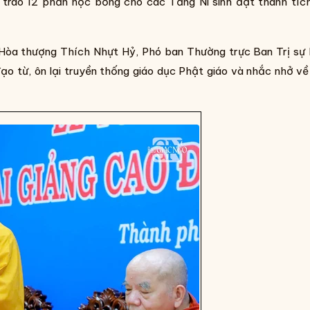
trao 12 phần học bổng cho các Tăng Ni sinh đạt thành tíc
II, Hòa thượng Thích Nhựt Hỷ, Phó ban Thường trực Ban Trị sự
ừ, ôn lại truyền thống giáo dục Phật giáo và nhắc nhở về