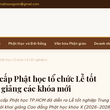
ntukhuongviet@gmail.com
i
Phật Học và Đời Sống
Văn hóa Phật giáo
Doanh nh
ật học tổ chức Lễ tốt nghiệp k...
ấp Phật học tổ chức Lễ tốt
i giảng các khóa mới
cấp Phật học TP.HCM đã diễn ra Lễ tốt nghiệp Trung
hời khai giảng Cao đẳng Phật học khóa X (2026-2028