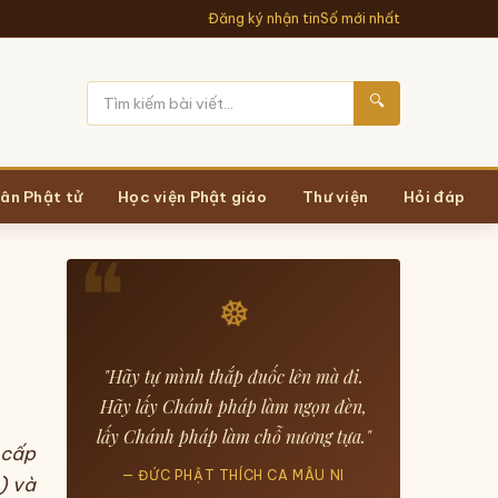
Đăng ký nhận tin
Số mới nhất
🔍
ân Phật tử
Học viện Phật giáo
Thư viện
Hỏi đáp
☸
"Hãy tự mình thắp đuốc lên mà đi.
Hãy lấy Chánh pháp làm ngọn đèn,
lấy Chánh pháp làm chỗ nương tựa."
 cấp
— ĐỨC PHẬT THÍCH CA MÂU NI
) và