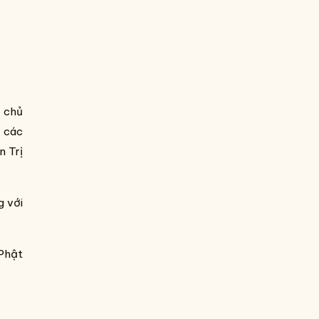
 chủ
o các
n Trị
g với
 Phật