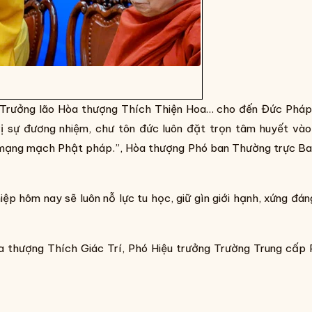
 Trưởng lão Hòa thượng Thích Thiện Hoa… cho đến Đức Pháp
ị sự đương nhiệm, chư tôn đức luôn đặt trọn tâm huyết và
ì mạng mạch Phật pháp.”, Hòa thượng Phó ban Thường trực Ba
ệp hôm nay sẽ luôn nỗ lực tu học, giữ gìn giới hạnh, xứng đán
òa thượng Thích Giác Trí, Phó Hiệu trưởng Trường Trung cấp