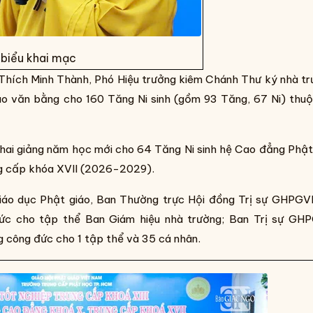
 biểu khai mạc
Thích Minh Thành, Phó Hiệu trưởng kiêm Chánh Thư ký nhà t
rao văn bằng cho 160 Tăng Ni sinh (gồm 93 Tăng, 67 Ni) thu
khai giảng năm học mới cho 64 Tăng Ni sinh hệ Cao đẳng Phậ
ng cấp khóa XVII (2026-2029).
giáo dục Phật giáo, Ban Thường trực Hội đồng Trị sự GHPG
đức cho tập thể Ban Giám hiệu nhà trường; Ban Trị sự GH
công đức cho 1 tập thể và 35 cá nhân.