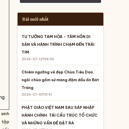
Bài mới nhất
TƯ TƯỞNG TAM HÒA - TÂM HỒN DI
SẢN VÀ HÀNH TRÌNH CHẠM ĐẾN TRÁI
TIM
2026-07-12T06:00
Chiêm ngưỡng vẻ đẹp Chùa Tiêu Dao,
ngôi chùa gốm sứ mang đậm dấu ấn Bát
Tràng
2026-07-10T15:51
ng
PHẬT GIÁO VIỆT NAM SAU SÁP NHẬP
 sinh
HÀNH CHÍNH: TÁI CẤU TRÚC TỔ CHỨC
c tập
VÀ NHỮNG VẤN ĐỀ ĐẶT RA