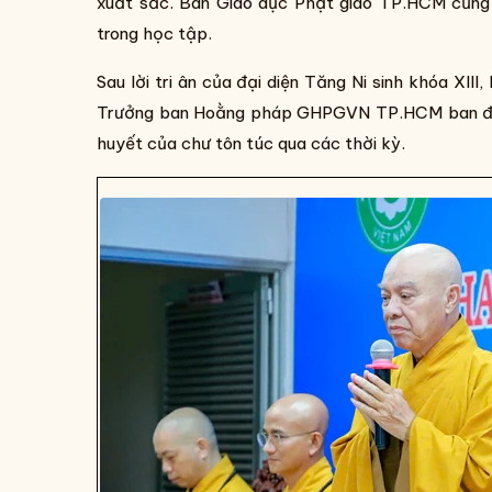
xuất sắc. Ban Giáo dục Phật giáo TP.HCM cũng 
trong học tập.
Sau lời tri ân của đại diện Tăng Ni sinh khóa XI
Trưởng ban Hoằng pháp GHPGVN TP.HCM ban đạo t
huyết của chư tôn túc qua các thời kỳ.