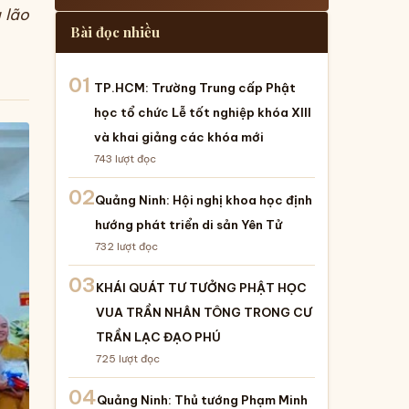
 lão
Bài đọc nhiều
01
TP.HCM: Trường Trung cấp Phật
học tổ chức Lễ tốt nghiệp khóa XIII
và khai giảng các khóa mới
743
lượt đọc
02
Quảng Ninh: Hội nghị khoa học định
hướng phát triển di sản Yên Tử
732
lượt đọc
03
KHÁI QUÁT TƯ TƯỞNG PHẬT HỌC
VUA TRẦN NHÂN TÔNG TRONG CƯ
TRẦN LẠC ĐẠO PHÚ
725
lượt đọc
04
Quảng Ninh: Thủ tướng Phạm Minh