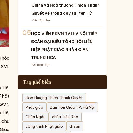
Chính và Hoà thượng Thích Thanh
Quyết về trồng cây tại Yên Tử
714
lượt đọc
05
HỌC VIỆN PGVN TẠI HÀ NỘI TIẾP
ĐOÀN ĐẠI BIỂU TỔNG HỘI LIÊN
HIỆP PHẬT GIÁO NHÂN GIAN
TRUNG HOA
 khóa
701
lượt đọc
 XVII
Tag phổ biến
c Hội
 Phật
Hoà thượng Thích Thanh Quyết
PGVN
Phật giáo
Ban Tôn Giáo TP. Hà Nội
c Hội
Chùa Ngâu
chùa Tiêu Dao
; chư
công trình Phật giáo
di sản
Giáo