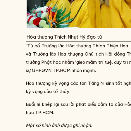
Hòa thượng Thích Nhựt Hỷ đạo từ
“Từ cố Trưởng lão Hòa thượng Thích Thiện Hòa,
và Trưởng lão Hòa thượng Chủ tịch Hội đồng Tr
trường Phật học nhằm ‘gieo mầm trí tuệ, duy tr
sự GHPGVN TP.HCM nhấn mạnh.
Hòa thượng kỳ vọng các tân Tăng Ni sinh tốt nghi
kỳ vọng của tổ thầy.
Buổi lễ khép lại sau lời phát biểu cảm tạ của H
học TP.HCM.
Một số hình ảnh được ghi nhận: