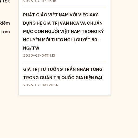
h tốt
2026-07-07T16:18
PHẬT GIÁO VIỆT NAM VỚI VIỆC XÂY
 kiêm
DỰNG HỆ GIÁ TRỊ VĂN HÓA VÀ CHUẨN
 tâm
MỰC CON NGƯỜI VIỆT NAM TRONG KỶ
NGUYÊN MỚI THEO NGHỊ QUYẾT 80-
NQ/TW
2026-07-04T11:13
GIÁ TRỊ TƯ TƯỞNG TRẦN NHÂN TÔNG
TRONG QUẢN TRỊ QUỐC GIA HIỆN ĐẠI
2026-07-03T20:14