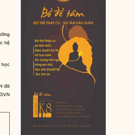
rường
ộc hệ
t học
VN đã
PGVN