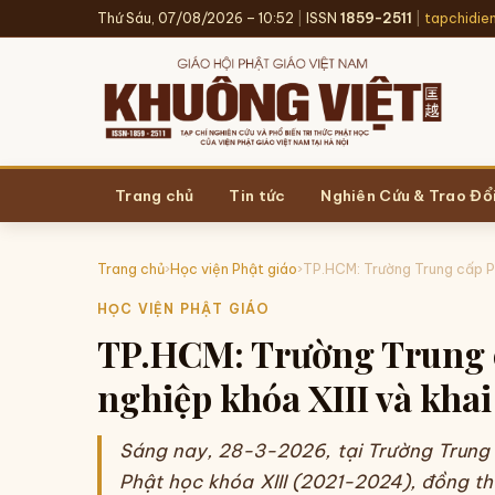
Thứ Sáu, 07/08/2026 – 10:52
|
ISSN
1859-2511
|
tapchidie
Trang chủ
Tin tức
Nghiên Cứu & Trao Đổ
Trang chủ
›
Học viện Phật giáo
›
TP.HCM: Trường Trung cấp Ph
HỌC VIỆN PHẬT GIÁO
TP.HCM: Trường Trung c
nghiệp khóa XIII và kha
Sáng nay, 28-3-2026, tại Trường Trung 
Phật học khóa XIII (2021-2024), đồng t