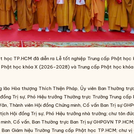
t học TP.HCM đã diễn ra Lễ tốt nghiệp Trung cấp Phật học
ng Phật học khóa X (2026-2028) và Trung cấp Phật học khóa
g lão Hòa thượng Thích Thiện Pháp, Ủy viên Ban Thường trự
đồng Trị sự, Phó Hiệu trưởng Thường trực Trường Trung cấp
ăn, Thành viên Hội đồng Chứng minh, Cố vấn Ban Trị sự GH
ch Hội đồng Trị sự, Phó Hiệu trưởng nhà trường; chư tôn đứ
ng minh, Cố vấn, Ban Thường trực Ban Trị sự GHPGVN TP.HCM
 Ban Giám hiệu Trường Trung cấp Phật học TP.HCM; chư vị 