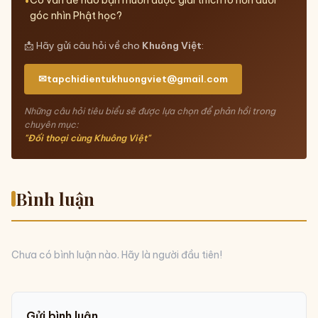
Có vấn đề nào bạn muốn được giải thích rõ hơn dưới
góc nhìn Phật học?
📩 Hãy gửi câu hỏi về cho
Khuông Việt
:
✉
tapchidientukhuongviet@gmail.com
Những câu hỏi tiêu biểu sẽ được lựa chọn để phản hồi trong
chuyên mục:
"Đối thoại cùng
Khuông Việt
"
Bình luận
Chưa có bình luận nào. Hãy là người đầu tiên!
Gửi bình luận