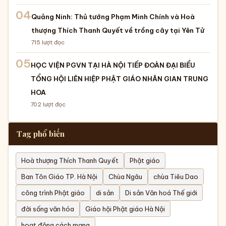
04
Quảng Ninh: Thủ tướng Phạm Minh Chính và Hoà
thượng Thích Thanh Quyết về trồng cây tại Yên Tử
715
lượt đọc
05
HỌC VIỆN PGVN TẠI HÀ NỘI TIẾP ĐOÀN ĐẠI BIỂU
TỔNG HỘI LIÊN HIỆP PHẬT GIÁO NHÂN GIAN TRUNG
HOA
702
lượt đọc
Tag phổ biến
Hoà thượng Thích Thanh Quyết
Phật giáo
Ban Tôn Giáo TP. Hà Nội
Chùa Ngâu
chùa Tiêu Dao
công trình Phật giáo
di sản
Di sản Văn hoá Thế giới
đời sống văn hóa
Giáo hội Phật giáo Hà Nội
hoạt động cách mạng