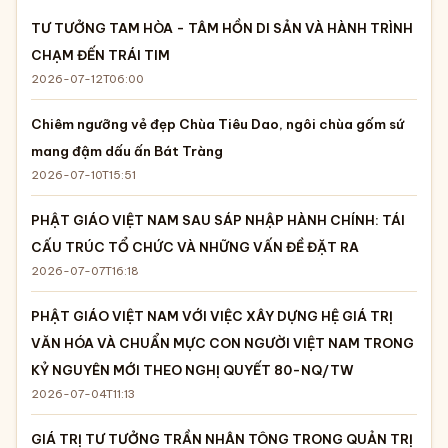
TƯ TƯỞNG TAM HÒA - TÂM HỒN DI SẢN VÀ HÀNH TRÌNH
CHẠM ĐẾN TRÁI TIM
2026-07-12T06:00
Chiêm ngưỡng vẻ đẹp Chùa Tiêu Dao, ngôi chùa gốm sứ
mang đậm dấu ấn Bát Tràng
2026-07-10T15:51
PHẬT GIÁO VIỆT NAM SAU SÁP NHẬP HÀNH CHÍNH: TÁI
CẤU TRÚC TỔ CHỨC VÀ NHỮNG VẤN ĐỀ ĐẶT RA
2026-07-07T16:18
PHẬT GIÁO VIỆT NAM VỚI VIỆC XÂY DỰNG HỆ GIÁ TRỊ
VĂN HÓA VÀ CHUẨN MỰC CON NGƯỜI VIỆT NAM TRONG
KỶ NGUYÊN MỚI THEO NGHỊ QUYẾT 80-NQ/TW
2026-07-04T11:13
GIÁ TRỊ TƯ TƯỞNG TRẦN NHÂN TÔNG TRONG QUẢN TRỊ