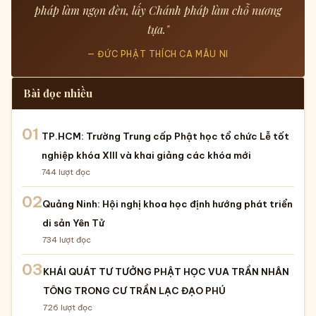
pháp làm ngọn đèn, lấy Chánh pháp làm chỗ nương
tựa."
— ĐỨC PHẬT THÍCH CA MÂU NI
Bài đọc nhiều
01
TP.HCM: Trường Trung cấp Phật học tổ chức Lễ tốt
nghiệp khóa XIII và khai giảng các khóa mới
744
lượt đọc
02
Quảng Ninh: Hội nghị khoa học định hướng phát triển
di sản Yên Tử
734
lượt đọc
03
KHÁI QUÁT TƯ TƯỞNG PHẬT HỌC VUA TRẦN NHÂN
TÔNG TRONG CƯ TRẦN LẠC ĐẠO PHÚ
726
lượt đọc