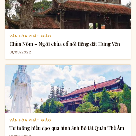
VĂN HÓA PHẬT GIÁO
Chùa Nôm – Ngôi chùa cổ nổi tiếng đất Hưng Yên
31/03/2022
VĂN HÓA PHẬT GIÁO
Tư tưởng hiếu đạo qua hình ảnh Bồ tát Quán Thế Âm