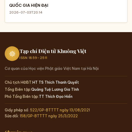
QUỐC GIA HIỆN ĐẠI
2026-07-03T20:14
Tạp chí Điện tử Khuông Việt
☸
ISSN
1859-2511
Cơ quan của Học viện Phật giáo Việt Nam tại Hà Nội
Chủ tịch HĐBT:
HT TS Thích Thanh Quyết
Tổng Biên tập:
Quảng Tuệ Lương Gia Tĩnh
Phó Tổng Biên tập:
TT Thích Đạo Hiển
Giấy phép số:
522/GP-BTTTT ngày 13/08/2021
Sửa đổi:
158/GP-BTTTT ngày 25/3/2022