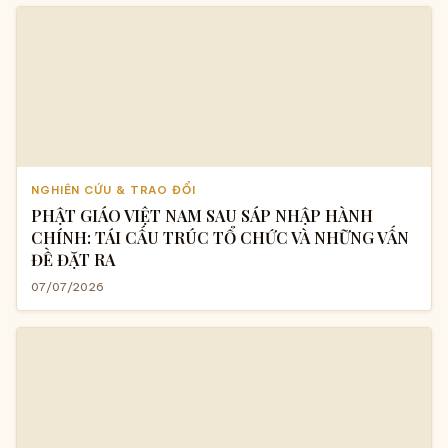
NGHIÊN CỨU & TRAO ĐỔI
PHẬT GIÁO VIỆT NAM SAU SÁP NHẬP HÀNH
CHÍNH: TÁI CẤU TRÚC TỔ CHỨC VÀ NHỮNG VẤN
ĐỀ ĐẶT RA
07/07/2026