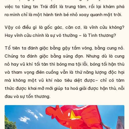
việc ta từng tin Trái đất là trung tâm, rồi lại khám phá
ra mình chỉ là một hành tinh bé nhỏ xoay quanh mặt trời.
Vậy có điều gì là gốc gác, căn cơ, là vĩnh cửu không?
Hay vĩnh cửu chính là sự vô thường – là Tình thương?
Tổ tiên ta đánh giặc bằng gậy tầm vông, bằng cung nỏ.
Chúng ta đánh giặc bằng súng đạn. Nhưng dù là cung
nỏ hay vũ khí tối tân thì bóng ma tội lỗi, bóng tối hận thù
và tham vọng điên cuồng vẫn là thứ năng lượng độc hại
mà không một vũ khí nào tiêu diệt được– chỉ có tâm
thức được khai mở mới giúp ta hoá giải được hận thù, nỗi
đau và sự tổn thương.