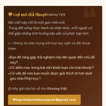
💬 Gợi mở đối thoại
(Khuông Việt)
Bài viết này chỉ là một góc nhìn mở.
Trong đời sống thực hành và nhận thức, mỗi người có
thể gặp những tình huống sâu sắc và phức tạp hơn.
👉 Chúng tôi trân trọng mời bạn suy nghĩ và đối thoại
thêm:
Bạn đã từng gặp trải nghiệm nào liên quan đến chủ đề
này?
Có điểm nào trong bài viết khiến bạn còn băn khoăn?
Có vấn đề nào bạn muốn được giải thích rõ hơn dưới
góc nhìn Phật học?
📩 Hãy gửi câu hỏi về cho
Khuông Việt
:
✉
tapchidientukhuongviet@gmail.com