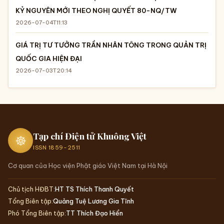
Bài mới nhất
TƯ TƯỞNG TAM HÒA - TÂM HỒN DI SẢN VÀ HÀNH TRÌNH
CHẠM ĐẾN TRÁI TIM
2026-07-12T06:00
Chiêm ngưỡng vẻ đẹp Chùa Tiêu Dao, ngôi chùa gốm sứ
mang đậm dấu ấn Bát Tràng
2026-07-10T15:51
PHẬT GIÁO VIỆT NAM SAU SÁP NHẬP HÀNH CHÍNH: TÁI
CẤU TRÚC TỔ CHỨC VÀ NHỮNG VẤN ĐỀ ĐẶT RA
2026-07-07T16:18
PHẬT GIÁO VIỆT NAM VỚI VIỆC XÂY DỰNG HỆ GIÁ TRỊ
VĂN HÓA VÀ CHUẨN MỰC CON NGƯỜI VIỆT NAM TRONG
KỶ NGUYÊN MỚI THEO NGHỊ QUYẾT 80-NQ/TW