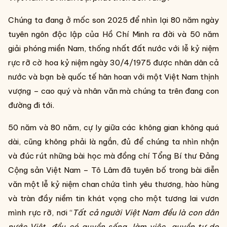
Chúng ta đang ở mốc son 2025 để nhìn lại 80 năm ngày
tuyên ngôn độc lập của Hồ Chí Minh ra đời và 50 năm
giải phóng miền Nam, thống nhất đất nước với lễ kỷ niệm
rực rỡ cờ hoa kỷ niệm ngày 30/4/1975 được nhân dân cả
nước và bạn bè quốc tế hân hoan với một Việt Nam thịnh
vượng – cao quý và nhân văn mà chúng ta trên đang con
đường đi tới.
50 năm và 80 năm, cự ly giữa các không gian không quá
dài, cũng không phải là ngắn, đủ để chúng ta nhìn nhận
và đúc rút những bài học mà đồng chí Tổng Bí thư Đảng
Cộng sản Việt Nam – Tô Lâm đã tuyên bố trong bài diễn
văn một lễ kỷ niệm chan chứa tình yêu thương, hào hùng
và tràn đầy niềm tin khát vọng cho một tương lai vươn
mình rực rỡ, nơi “
Tất cả người Việt Nam đều là con dân
nước Việt, đều có quyền sống, làm việc, quyền tự do