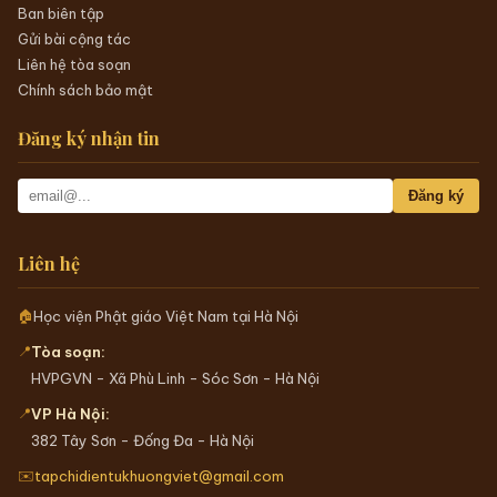
Giấy phép số:
522/GP-BTTTT ngày 13/08/2021
Sửa đổi:
158/GP-BTTTT ngày 25/3/2022
Chuyên mục
Tin tức
Nghiên Cứu & Trao Đổi
Phật Học và Đời Sống
Văn hóa Phật giáo
Doanh nhân Phật tử
Học viện Phật giáo
Thư viện
Hỏi đáp
Donate
Về tạp chí
Giới thiệu tạp chí
Ban biên tập