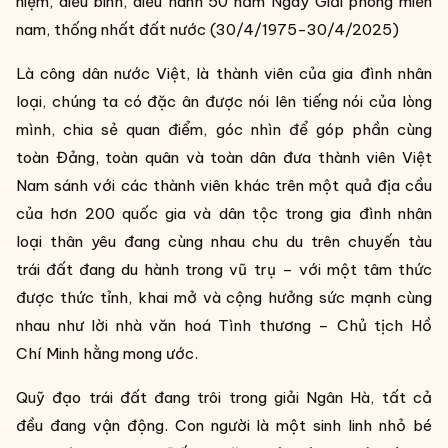
niệm, diễu binh, diễu hành 50 năm Ngày Giải phóng miền
nam, thống nhất đất nước (30/4/1975-30/4/2025)
Là công dân nước Việt, là thành viên của gia đình nhân
loại, chúng ta có đặc ân được nói lên tiếng nói của lòng
mình, chia sẻ quan điểm, góc nhìn để góp phần cùng
toàn Đảng, toàn quân và toàn dân đưa thành viên Việt
Nam sánh với các thành viên khác trên một quả địa cầu
của hơn 200 quốc gia và dân tộc trong gia đình nhân
loại thân yêu đang cùng nhau chu du trên chuyến tàu
trái đất đang du hành trong vũ trụ – với một tâm thức
được thức tỉnh, khai mở và cộng hưởng sức mạnh cùng
nhau như lời nhà văn hoá Tình thương – Chủ tịch Hồ
Chí Minh hằng mong ước.
Quỹ đạo trái đất đang trôi trong giải Ngân Hà, tất cả
đều đang vận động. Con người là một sinh linh nhỏ bé