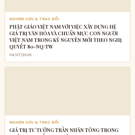
NGHIÊN CỨU & TRAO ĐỔI
PHẬT GIÁO VIỆT NAM VỚI VIỆC XÂY DỰNG HỆ
GIÁ TRỊ VĂN HÓA VÀ CHUẨN MỰC CON NGƯỜI
VIỆT NAM TRONG KỶ NGUYÊN MỚI THEO NGHỊ
QUYẾT 80-NQ/TW
04/07/2026
NGHIÊN CỨU & TRAO ĐỔI
GIÁ TRỊ TƯ TƯỞNG TRẦN NHÂN TÔNG TRONG