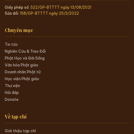
2026-07-04T11:13
GIÁ TRỊ TƯ TƯỞNG TRẦN NHÂN TÔNG TRONG QUẢN TRỊ
QUỐC GIA HIỆN ĐẠI
2026-07-03T20:14
Tạp chí Điện tử Khuông Việt
☸
ISSN
1859-2511
Cơ quan của Học viện Phật giáo Việt Nam tại Hà Nội
Chủ tịch HĐBT:
HT TS Thích Thanh Quyết
Tổng Biên tập:
Quảng Tuệ Lương Gia Tĩnh
Phó Tổng Biên tập:
TT Thích Đạo Hiển