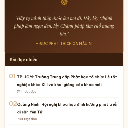
☸
"Hãy tự mình thắp đuốc lên mà đi. Hãy lấy Chánh
pháp làm ngọn đèn, lấy Chánh pháp làm chỗ nương
tựa."
— ĐỨC PHẬT THÍCH CA MÂU NI
Bài đọc nhiều
01
TP.HCM: Trường Trung cấp Phật học tổ chức Lễ tốt
nghiệp khóa XIII và khai giảng các khóa mới
744
lượt đọc
02
Quảng Ninh: Hội nghị khoa học định hướng phát triển
di sản Yên Tử
734
lượt đọc