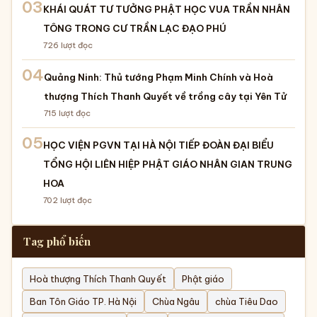
03
KHÁI QUÁT TƯ TƯỞNG PHẬT HỌC VUA TRẦN NHÂN
TÔNG TRONG CƯ TRẦN LẠC ĐẠO PHÚ
726
lượt đọc
04
Quảng Ninh: Thủ tướng Phạm Minh Chính và Hoà
thượng Thích Thanh Quyết về trồng cây tại Yên Tử
715
lượt đọc
05
HỌC VIỆN PGVN TẠI HÀ NỘI TIẾP ĐOÀN ĐẠI BIỂU
TỔNG HỘI LIÊN HIỆP PHẬT GIÁO NHÂN GIAN TRUNG
HOA
702
lượt đọc
Tag phổ biến
Hoà thượng Thích Thanh Quyết
Phật giáo
Ban Tôn Giáo TP. Hà Nội
Chùa Ngâu
chùa Tiêu Dao