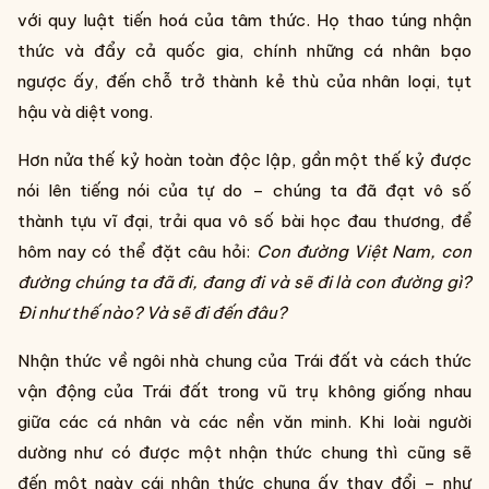
với quy luật tiến hoá của tâm thức. Họ thao túng nhận
thức và đẩy cả quốc gia, chính những cá nhân bạo
ngược ấy, đến chỗ trở thành kẻ thù của nhân loại, tụt
hậu và diệt vong.
Hơn nửa thế kỷ hoàn toàn độc lập, gần một thế kỷ được
nói lên tiếng nói của tự do – chúng ta đã đạt vô số
thành tựu vĩ đại, trải qua vô số bài học đau thương, để
hôm nay có thể đặt câu hỏi:
Con đường Việt Nam, con
đường chúng ta đã đi, đang đi và sẽ đi là con đường gì?
Đi như thế nào? Và sẽ đi đến đâu?
Nhận thức về ngôi nhà chung của Trái đất và cách thức
vận động của Trái đất trong vũ trụ không giống nhau
giữa các cá nhân và các nền văn minh. Khi loài người
dường như có được một nhận thức chung thì cũng sẽ
đến một ngày cái nhận thức chung ấy thay đổi – như