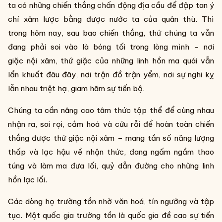
ta có những chiến thắng chấn động địa cầu để đập tan ý
chí xâm lược bằng được nước ta của quân thù. Thì
trong hôm nay, sau bao chiến thắng, thứ chúng ta vẫn
đang phải soi vào là bóng tối trong lòng mình – nơi
giặc nội xâm, thứ giặc của những linh hồn ma quái vẫn
lẩn khuất đâu đây, nơi trận đồ trận yểm, nơi sự nghi kỵ
lẫn nhau triệt hạ, giam hãm sự tiến bộ.
Chúng ta cần nâng cao tâm thức tập thể để cùng nhau
nhận ra, soi rọi, cảm hoá và cứu rỗi để hoàn toàn chiến
thắng được thứ giặc nội xâm – mang tần số năng lượng
thấp và lạc hậu về nhận thức, đang ngấm ngầm thao
túng và làm ma đưa lối, quỷ dẫn đường cho những linh
hồn lạc lối.
Các dòng họ trường tồn nhờ văn hoá, tín ngưỡng và tập
tục. Một quốc gia trường tồn là quốc gia đề cao sự tiến