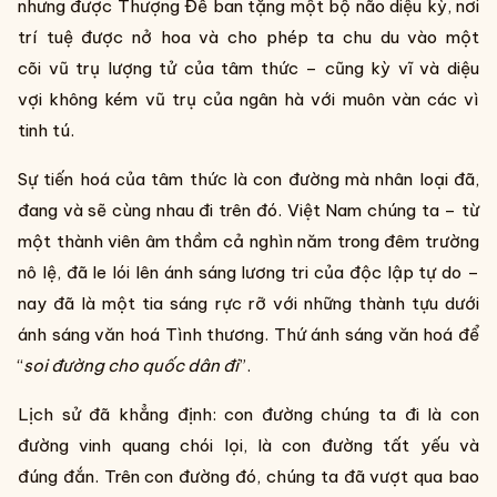
nhưng được Thượng Đế ban tặng một bộ não diệu kỳ, nơi
trí tuệ được nở hoa và cho phép ta chu du vào một
cõi vũ trụ lượng tử của tâm thức – cũng kỳ vĩ và diệu
vợi không kém vũ trụ của ngân hà với muôn vàn các vì
tinh tú.
Sự tiến hoá của tâm thức là con đường mà nhân loại đã,
đang và sẽ cùng nhau đi trên đó. Việt Nam chúng ta – từ
một thành viên âm thầm cả nghìn năm trong đêm trường
nô lệ, đã le lói lên ánh sáng lương tri của độc lập tự do –
nay đã là một tia sáng rực rỡ với những thành tựu dưới
ánh sáng văn hoá Tình thương. Thứ ánh sáng văn hoá để
“
soi đường cho quốc dân đi
”.
Lịch sử đã khẳng định: con đường chúng ta đi là con
đường vinh quang chói lọi, là con đường tất yếu và
đúng đắn. Trên con đường đó, chúng ta đã vượt qua bao